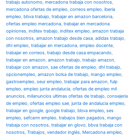
trabajo autonomo
,
mercadona trabaja con nosotros
,
mercadona ofertas de empleo
,
correos empleo
,
iberia
empleo
,
bbva trabajo
,
trabajar en amazon barcelona
,
ofertas empleo mercadona
,
trabajar en mercadona
opiniones
,
inditex trabajo
,
inditex empleo
,
amazon trabaja
con nosotros
,
amazon trabajo desde casa
,
adidas trabajo
,
dhl empleo
,
trabajar en mercadona
,
empleo docente
,
trabajar en correos
,
trabajo desde casa empacando
,
trabajar en amazon
,
amazon trabajo
,
trabajo amazon
,
trabajar con amazon
,
sae ofertas de empleo
,
dhl trabajo
,
opcionempleo
,
amazon bolsa de trabajo
,
mango empleo
,
gastroempleo
,
seur empleo
,
trabajar para amazon
,
fulp
empleo
,
empleo junta andalucia
,
ofertas de empleo mil
anuncios
,
milanuncios ultimas ofertas de trabajo
,
consejeria
de empleo
,
ofertas empleo sae
,
junta de andalucia empleo
,
trabajar en google
,
google trabajo
,
bbva empleo, ses
empleo
,
sefcarm empleo
,
trabajos bien pagados
,
mango
trabaja con nosotros
,
trabajar en glovo
,
bbva trabaja con
nosotros
,
Trabajos
,
vendedor inglés
,
Mercadona empleo
,