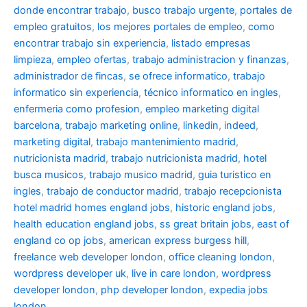
donde encontrar trabajo
,
busco trabajo urgente
,
portales de
empleo gratuitos
,
los mejores portales de empleo
,
como
encontrar trabajo sin experiencia
,
listado empresas
limpieza
,
empleo ofertas
,
trabajo administracion y finanzas
,
administrador de fincas
,
se ofrece informatico
,
trabajo
informatico sin experiencia
,
técnico informatico en ingles
,
enfermeria como profesion
,
empleo marketing digital
barcelona
,
trabajo marketing online
,
linkedin
,
indeed
,
marketing digital
,
trabajo mantenimiento madrid
,
nutricionista madrid
,
trabajo nutricionista madrid
,
hotel
busca musicos
,
trabajo musico madrid
,
guia turistico en
ingles
,
trabajo de conductor madrid
,
trabajo recepcionista
hotel madrid
homes england jobs
,
historic england jobs
,
health education england jobs
,
ss great britain jobs
,
east of
england co op jobs
,
american express burgess hill
,
freelance web developer london
,
office cleaning london
,
wordpress developer uk
,
live in care london
,
wordpress
developer london
,
php developer london
,
expedia jobs
london