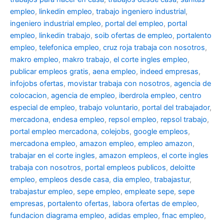
empleo
,
linkedin empleo
,
trabajo ingeniero industrial
,
ingeniero industrial empleo
,
portal del empleo
,
portal
empleo
,
linkedin trabajo
,
soib ofertas de empleo
,
portalento
empleo
,
telefonica empleo
,
cruz roja trabaja con nosotros
,
makro empleo
,
makro trabajo
,
el corte ingles empleo
,
publicar empleos gratis
,
aena empleo
,
indeed empresas
,
infojobs ofertas
,
movistar trabaja con nosotros
,
agencia de
colocacion
,
agencia de empleo
,
iberdrola empleo
,
centro
especial de empleo
,
trabajo voluntario
,
portal del trabajador
,
mercadona
,
endesa empleo
,
repsol empleo
,
repsol trabajo
,
portal empleo mercadona
,
colejobs
,
google empleos
,
mercadona empleo
,
amazon empleo
,
empleo amazon
,
trabajar en el corte ingles
,
amazon empleos
,
el corte ingles
trabaja con nosotros
,
portal empleos publicos
,
deloitte
empleo
,
empleos desde casa
,
dia empleo
,
trabajastur
,
trabajastur empleo
,
sepe empleo
,
empleate sepe
,
sepe
empresas
,
portalento ofertas
,
labora ofertas de empleo
,
fundacion diagrama empleo
,
adidas empleo
,
fnac empleo
,