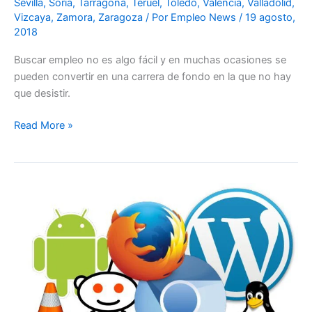
Sevilla
,
Soria
,
Tarragona
,
Teruel
,
Toledo
,
Valencia
,
Valladolid
,
Vizcaya
,
Zamora
,
Zaragoza
/ Por
Empleo News
/
19 agosto,
2018
Buscar empleo no es algo fácil y en muchas ocasiones se
pueden convertir en una carrera de fondo en la que no hay
que desistir.
Read More »
COMERCIAL
DE
SOFTWARE
Y
COMPONENTES