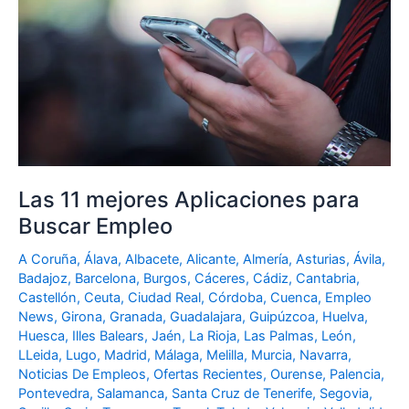
mejores
Aplicaciones
para
Buscar
Empleo
Las 11 mejores Aplicaciones para
Buscar Empleo
A Coruña
,
Álava
,
Albacete
,
Alicante
,
Almería
,
Asturias
,
Ávila
,
Badajoz
,
Barcelona
,
Burgos
,
Cáceres
,
Cádiz
,
Cantabria
,
Castellón
,
Ceuta
,
Ciudad Real
,
Córdoba
,
Cuenca
,
Empleo
News
,
Girona
,
Granada
,
Guadalajara
,
Guipúzcoa
,
Huelva
,
Huesca
,
Illes Balears
,
Jaén
,
La Rioja
,
Las Palmas
,
León
,
LLeida
,
Lugo
,
Madrid
,
Málaga
,
Melilla
,
Murcia
,
Navarra
,
Noticias De Empleos
,
Ofertas Recientes
,
Ourense
,
Palencia
,
Pontevedra
,
Salamanca
,
Santa Cruz de Tenerife
,
Segovia
,