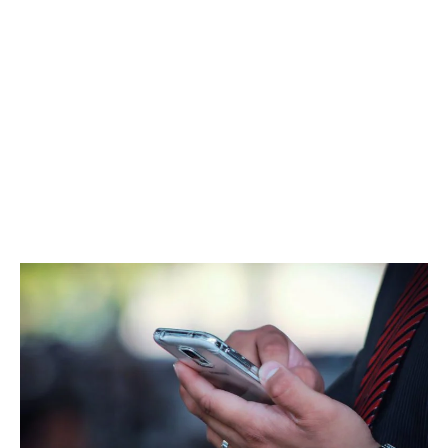
Las
11
mejores
Aplicaciones
para
Buscar
Empleo