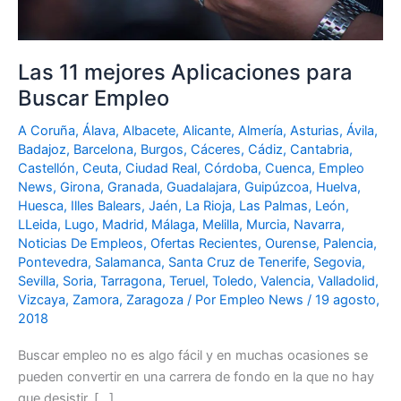
Las 11 mejores Aplicaciones para
Buscar Empleo
A Coruña
,
Álava
,
Albacete
,
Alicante
,
Almería
,
Asturias
,
Ávila
,
Badajoz
,
Barcelona
,
Burgos
,
Cáceres
,
Cádiz
,
Cantabria
,
Castellón
,
Ceuta
,
Ciudad Real
,
Córdoba
,
Cuenca
,
Empleo
News
,
Girona
,
Granada
,
Guadalajara
,
Guipúzcoa
,
Huelva
,
Huesca
,
Illes Balears
,
Jaén
,
La Rioja
,
Las Palmas
,
León
,
LLeida
,
Lugo
,
Madrid
,
Málaga
,
Melilla
,
Murcia
,
Navarra
,
Noticias De Empleos
,
Ofertas Recientes
,
Ourense
,
Palencia
,
Pontevedra
,
Salamanca
,
Santa Cruz de Tenerife
,
Segovia
,
Sevilla
,
Soria
,
Tarragona
,
Teruel
,
Toledo
,
Valencia
,
Valladolid
,
Vizcaya
,
Zamora
,
Zaragoza
/ Por
Empleo News
/
19 agosto,
2018
Buscar empleo no es algo fácil y en muchas ocasiones se
pueden convertir en una carrera de fondo en la que no hay
que desistir. […]