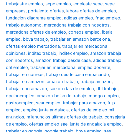
trabajastur empleo
,
sepe empleo
,
empleate sepe
,
sepe
empresas
,
portalento ofertas
,
labora ofertas de empleo
,
fundacion diagrama empleo
,
adidas empleo
,
fnac empleo
,
trabajo autonomo
,
mercadona trabaja con nosotros
,
mercadona ofertas de empleo
,
correos empleo
,
iberia
empleo
,
bbva trabajo
,
trabajar en amazon barcelona
,
ofertas empleo mercadona
,
trabajar en mercadona
opiniones
,
inditex trabajo
,
inditex empleo
,
amazon trabaja
con nosotros
,
amazon trabajo desde casa
,
adidas trabajo
,
dhl empleo
,
trabajar en mercadona
,
empleo docente
,
trabajar en correos
,
trabajo desde casa empacando
,
trabajar en amazon
,
amazon trabajo
,
trabajo amazon
,
trabajar con amazon
,
sae ofertas de empleo
,
dhl trabajo
,
opcionempleo
,
amazon bolsa de trabajo
,
mango empleo
,
gastroempleo
,
seur empleo
,
trabajar para amazon
,
fulp
empleo
,
empleo junta andalucia
,
ofertas de empleo mil
anuncios
,
milanuncios ultimas ofertas de trabajo
,
consejeria
de empleo
,
ofertas empleo sae
,
junta de andalucia empleo
,
trabajar en google
,
google trabajo
,
bbva empleo, ses