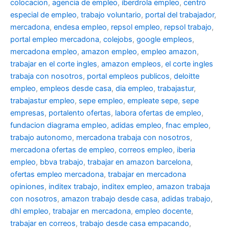
colocacion
,
agencia de empleo
,
iberdrola empleo
,
centro
especial de empleo
,
trabajo voluntario
,
portal del trabajador
,
mercadona
,
endesa empleo
,
repsol empleo
,
repsol trabajo
,
portal empleo mercadona
,
colejobs
,
google empleos
,
mercadona empleo
,
amazon empleo
,
empleo amazon
,
trabajar en el corte ingles
,
amazon empleos
,
el corte ingles
trabaja con nosotros
,
portal empleos publicos
,
deloitte
empleo
,
empleos desde casa
,
dia empleo
,
trabajastur
,
trabajastur empleo
,
sepe empleo
,
empleate sepe
,
sepe
empresas
,
portalento ofertas
,
labora ofertas de empleo
,
fundacion diagrama empleo
,
adidas empleo
,
fnac empleo
,
trabajo autonomo
,
mercadona trabaja con nosotros
,
mercadona ofertas de empleo
,
correos empleo
,
iberia
empleo
,
bbva trabajo
,
trabajar en amazon barcelona
,
ofertas empleo mercadona
,
trabajar en mercadona
opiniones
,
inditex trabajo
,
inditex empleo
,
amazon trabaja
con nosotros
,
amazon trabajo desde casa
,
adidas trabajo
,
dhl empleo
,
trabajar en mercadona
,
empleo docente
,
trabajar en correos
,
trabajo desde casa empacando
,