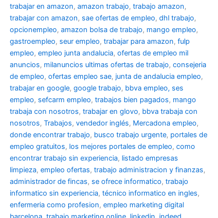
trabajar en amazon
,
amazon trabajo
,
trabajo amazon
,
trabajar con amazon
,
sae ofertas de empleo
,
dhl trabajo
,
opcionempleo
,
amazon bolsa de trabajo
,
mango empleo
,
gastroempleo
,
seur empleo
,
trabajar para amazon
,
fulp
empleo
,
empleo junta andalucia
,
ofertas de empleo mil
anuncios
,
milanuncios ultimas ofertas de trabajo
,
consejeria
de empleo
,
ofertas empleo sae
,
junta de andalucia empleo
,
trabajar en google
,
google trabajo
,
bbva empleo, ses
empleo
,
sefcarm empleo
,
trabajos bien pagados
,
mango
trabaja con nosotros
,
trabajar en glovo
,
bbva trabaja con
nosotros
,
Trabajos
,
vendedor inglés
,
Mercadona empleo
,
donde encontrar trabajo
,
busco trabajo urgente
,
portales de
empleo gratuitos
,
los mejores portales de empleo
,
como
encontrar trabajo sin experiencia
,
listado empresas
limpieza
,
empleo ofertas
,
trabajo administracion y finanzas
,
administrador de fincas
,
se ofrece informatico
,
trabajo
informatico sin experiencia
,
técnico informatico en ingles
,
enfermeria como profesion
,
empleo marketing digital
barcelona
,
trabajo marketing online
,
linkedin
,
indeed
,