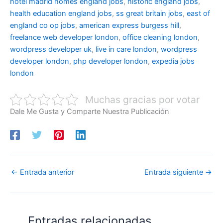
hotel madrid
homes england jobs
,
historic england jobs
,
health education england jobs
,
ss great britain jobs
,
east of
england co op jobs
,
american express burgess hill
,
freelance web developer london
,
office cleaning london
,
wordpress developer uk
,
live in care london
,
wordpress
developer london
,
php developer london
,
expedia jobs
london
Muchas gracias por votar
Dale Me Gusta y Comparte Nuestra Publicación
←
Entrada anterior
Entrada siguiente
→
Entradas relacionadas