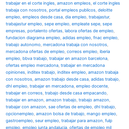
trabajar en el corte ingles
,
amazon empleos
,
el corte ingles
trabaja con nosotros
,
portal empleos publicos
,
deloitte
empleo
,
empleos desde casa
,
dia empleo
,
trabajastur
,
trabajastur empleo
,
sepe empleo
,
empleate sepe
,
sepe
empresas
,
portalento ofertas
,
labora ofertas de empleo
,
fundacion diagrama empleo
,
adidas empleo
,
fnac empleo
,
trabajo autonomo
,
mercadona trabaja con nosotros
,
mercadona ofertas de empleo
,
correos empleo
,
iberia
empleo
,
bbva trabajo
,
trabajar en amazon barcelona
,
ofertas empleo mercadona
,
trabajar en mercadona
opiniones
,
inditex trabajo
,
inditex empleo
,
amazon trabaja
con nosotros
,
amazon trabajo desde casa
,
adidas trabajo
,
dhl empleo
,
trabajar en mercadona
,
empleo docente
,
trabajar en correos
,
trabajo desde casa empacando
,
trabajar en amazon
,
amazon trabajo
,
trabajo amazon
,
trabajar con amazon
,
sae ofertas de empleo
,
dhl trabajo
,
opcionempleo
,
amazon bolsa de trabajo
,
mango empleo
,
gastroempleo
,
seur empleo
,
trabajar para amazon
,
fulp
empleo
,
empleo junta andalucia
,
ofertas de empleo mil