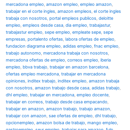
mercadona empleo
,
amazon empleo
,
empleo amazon
,
trabajar en el corte ingles
,
amazon empleos
,
el corte ingles
trabaja con nosotros
,
portal empleos publicos
,
deloitte
empleo
,
empleos desde casa
,
dia empleo
,
trabajastur
,
trabajastur empleo
,
sepe empleo
,
empleate sepe
,
sepe
empresas
,
portalento ofertas
,
labora ofertas de empleo
,
fundacion diagrama empleo
,
adidas empleo
,
fnac empleo
,
trabajo autonomo
,
mercadona trabaja con nosotros
,
mercadona ofertas de empleo
,
correos empleo
,
iberia
empleo
,
bbva trabajo
,
trabajar en amazon barcelona
,
ofertas empleo mercadona
,
trabajar en mercadona
opiniones
,
inditex trabajo
,
inditex empleo
,
amazon trabaja
con nosotros
,
amazon trabajo desde casa
,
adidas trabajo
,
dhl empleo
,
trabajar en mercadona
,
empleo docente
,
trabajar en correos
,
trabajo desde casa empacando
,
trabajar en amazon
,
amazon trabajo
,
trabajo amazon
,
trabajar con amazon
,
sae ofertas de empleo
,
dhl trabajo
,
opcionempleo
,
amazon bolsa de trabajo
,
mango empleo
,
gastroempleo
,
seur empleo
,
trabajar para amazon
,
fulp