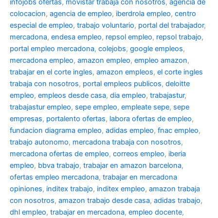
infojobs ofertas
,
movistar trabaja con nosotros
,
agencia de
colocacion
,
agencia de empleo
,
iberdrola empleo
,
centro
especial de empleo
,
trabajo voluntario
,
portal del trabajador
,
mercadona
,
endesa empleo
,
repsol empleo
,
repsol trabajo
,
portal empleo mercadona
,
colejobs
,
google empleos
,
mercadona empleo
,
amazon empleo
,
empleo amazon
,
trabajar en el corte ingles
,
amazon empleos
,
el corte ingles
trabaja con nosotros
,
portal empleos publicos
,
deloitte
empleo
,
empleos desde casa
,
dia empleo
,
trabajastur
,
trabajastur empleo
,
sepe empleo
,
empleate sepe
,
sepe
empresas
,
portalento ofertas
,
labora ofertas de empleo
,
fundacion diagrama empleo
,
adidas empleo
,
fnac empleo
,
trabajo autonomo
,
mercadona trabaja con nosotros
,
mercadona ofertas de empleo
,
correos empleo
,
iberia
empleo
,
bbva trabajo
,
trabajar en amazon barcelona
,
ofertas empleo mercadona
,
trabajar en mercadona
opiniones
,
inditex trabajo
,
inditex empleo
,
amazon trabaja
con nosotros
,
amazon trabajo desde casa
,
adidas trabajo
,
dhl empleo
,
trabajar en mercadona
,
empleo docente
,