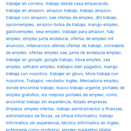
trabajar en correos
,
trabajo desde casa empacando
,
trabajar en amazon
,
amazon trabajo
,
trabajo amazon
,
trabajar con amazon
,
sae ofertas de empleo
,
dhl trabajo
,
opcionempleo
,
amazon bolsa de trabajo
,
mango empleo
,
gastroempleo
,
seur empleo
,
trabajar para amazon
,
fulp
empleo
,
empleo junta andalucia
,
ofertas de empleo mil
anuncios
,
milanuncios ultimas ofertas de trabajo
,
consejeria
de empleo
,
ofertas empleo sae
,
junta de andalucia empleo
,
trabajar en google
,
google trabajo
,
bbva empleo, ses
empleo
,
sefcarm empleo
,
trabajos bien pagados
,
mango
trabaja con nosotros
,
trabajar en glovo
,
bbva trabaja con
nosotros
,
Trabajos
,
vendedor inglés
,
Mercadona empleo
,
donde encontrar trabajo
,
busco trabajo urgente
,
portales de
empleo gratuitos
,
los mejores portales de empleo
,
como
encontrar trabajo sin experiencia
,
listado empresas
limpieza
,
empleo ofertas
,
trabajo administracion y finanzas
,
administrador de fincas
,
se ofrece informatico
,
trabajo
informatico sin experiencia
,
técnico informatico en ingles
,
enfermeria como profesion
,
empleo marketing digital