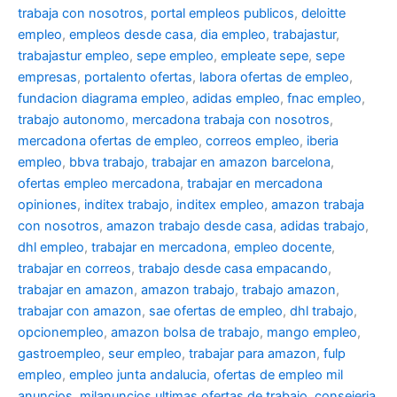
trabaja con nosotros
,
portal empleos publicos
,
deloitte
empleo
,
empleos desde casa
,
dia empleo
,
trabajastur
,
trabajastur empleo
,
sepe empleo
,
empleate sepe
,
sepe
empresas
,
portalento ofertas
,
labora ofertas de empleo
,
fundacion diagrama empleo
,
adidas empleo
,
fnac empleo
,
trabajo autonomo
,
mercadona trabaja con nosotros
,
mercadona ofertas de empleo
,
correos empleo
,
iberia
empleo
,
bbva trabajo
,
trabajar en amazon barcelona
,
ofertas empleo mercadona
,
trabajar en mercadona
opiniones
,
inditex trabajo
,
inditex empleo
,
amazon trabaja
con nosotros
,
amazon trabajo desde casa
,
adidas trabajo
,
dhl empleo
,
trabajar en mercadona
,
empleo docente
,
trabajar en correos
,
trabajo desde casa empacando
,
trabajar en amazon
,
amazon trabajo
,
trabajo amazon
,
trabajar con amazon
,
sae ofertas de empleo
,
dhl trabajo
,
opcionempleo
,
amazon bolsa de trabajo
,
mango empleo
,
gastroempleo
,
seur empleo
,
trabajar para amazon
,
fulp
empleo
,
empleo junta andalucia
,
ofertas de empleo mil
anuncios
,
milanuncios ultimas ofertas de trabajo
,
consejeria