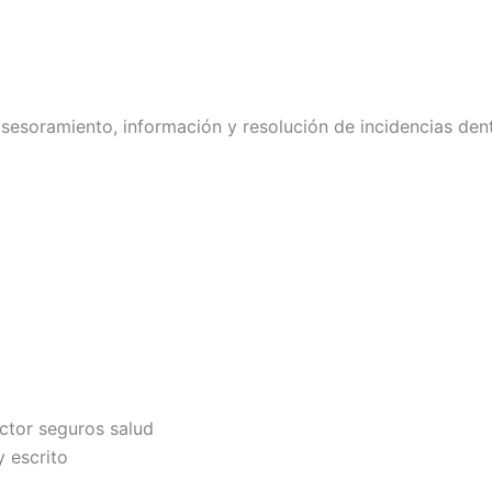
asesoramiento, información y resolución de incidencias den
ector seguros salud
y escrito