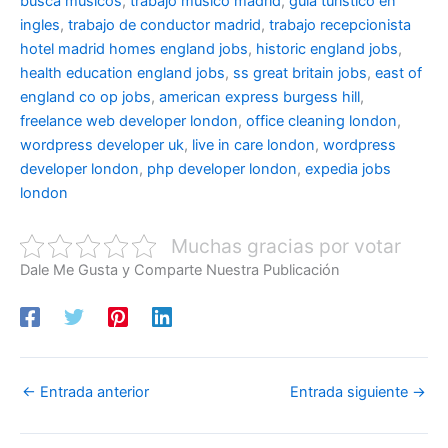
busca musicos
,
trabajo musico madrid
,
guia turistico en
ingles
,
trabajo de conductor madrid
,
trabajo recepcionista
hotel madrid
homes england jobs
,
historic england jobs
,
health education england jobs
,
ss great britain jobs
,
east of
england co op jobs
,
american express burgess hill
,
freelance web developer london
,
office cleaning london
,
wordpress developer uk
,
live in care london
,
wordpress
developer london
,
php developer london
,
expedia jobs
london
Muchas gracias por votar
Dale Me Gusta y Comparte Nuestra Publicación
←
Entrada anterior
Entrada siguiente
→