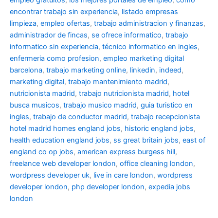
empleo gratuitos
,
los mejores portales de empleo
,
como
encontrar trabajo sin experiencia
,
listado empresas
limpieza
,
empleo ofertas
,
trabajo administracion y finanzas
,
administrador de fincas
,
se ofrece informatico
,
trabajo
informatico sin experiencia
,
técnico informatico en ingles
,
enfermeria como profesion
,
empleo marketing digital
barcelona
,
trabajo marketing online
,
linkedin
,
indeed
,
marketing digital
,
trabajo mantenimiento madrid
,
nutricionista madrid
,
trabajo nutricionista madrid
,
hotel
busca musicos
,
trabajo musico madrid
,
guia turistico en
ingles
,
trabajo de conductor madrid
,
trabajo recepcionista
hotel madrid
homes england jobs
,
historic england jobs
,
health education england jobs
,
ss great britain jobs
,
east of
england co op jobs
,
american express burgess hill
,
freelance web developer london
,
office cleaning london
,
wordpress developer uk
,
live in care london
,
wordpress
developer london
,
php developer london
,
expedia jobs
london