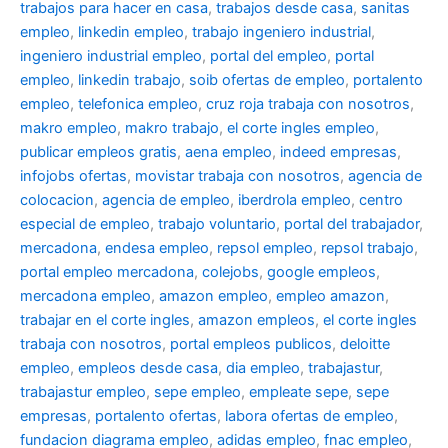
trabajos para hacer en casa
,
trabajos desde casa
,
sanitas
empleo
,
linkedin empleo
,
trabajo ingeniero industrial
,
ingeniero industrial empleo
,
portal del empleo
,
portal
empleo
,
linkedin trabajo
,
soib ofertas de empleo
,
portalento
empleo
,
telefonica empleo
,
cruz roja trabaja con nosotros
,
makro empleo
,
makro trabajo
,
el corte ingles empleo
,
publicar empleos gratis
,
aena empleo
,
indeed empresas
,
infojobs ofertas
,
movistar trabaja con nosotros
,
agencia de
colocacion
,
agencia de empleo
,
iberdrola empleo
,
centro
especial de empleo
,
trabajo voluntario
,
portal del trabajador
,
mercadona
,
endesa empleo
,
repsol empleo
,
repsol trabajo
,
portal empleo mercadona
,
colejobs
,
google empleos
,
mercadona empleo
,
amazon empleo
,
empleo amazon
,
trabajar en el corte ingles
,
amazon empleos
,
el corte ingles
trabaja con nosotros
,
portal empleos publicos
,
deloitte
empleo
,
empleos desde casa
,
dia empleo
,
trabajastur
,
trabajastur empleo
,
sepe empleo
,
empleate sepe
,
sepe
empresas
,
portalento ofertas
,
labora ofertas de empleo
,
fundacion diagrama empleo
,
adidas empleo
,
fnac empleo
,