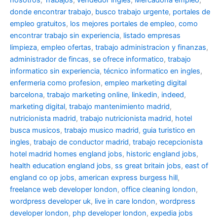
donde encontrar trabajo
,
busco trabajo urgente
,
portales de
empleo gratuitos
,
los mejores portales de empleo
,
como
encontrar trabajo sin experiencia
,
listado empresas
limpieza
,
empleo ofertas
,
trabajo administracion y finanzas
,
administrador de fincas
,
se ofrece informatico
,
trabajo
informatico sin experiencia
,
técnico informatico en ingles
,
enfermeria como profesion
,
empleo marketing digital
barcelona
,
trabajo marketing online
,
linkedin
,
indeed
,
marketing digital
,
trabajo mantenimiento madrid
,
nutricionista madrid
,
trabajo nutricionista madrid
,
hotel
busca musicos
,
trabajo musico madrid
,
guia turistico en
ingles
,
trabajo de conductor madrid
,
trabajo recepcionista
hotel madrid
homes england jobs
,
historic england jobs
,
health education england jobs
,
ss great britain jobs
,
east of
england co op jobs
,
american express burgess hill
,
freelance web developer london
,
office cleaning london
,
wordpress developer uk
,
live in care london
,
wordpress
developer london
,
php developer london
,
expedia jobs