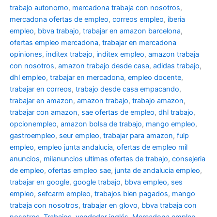
trabajo autonomo
,
mercadona trabaja con nosotros
,
mercadona ofertas de empleo
,
correos empleo
,
iberia
empleo
,
bbva trabajo
,
trabajar en amazon barcelona
,
ofertas empleo mercadona
,
trabajar en mercadona
opiniones
,
inditex trabajo
,
inditex empleo
,
amazon trabaja
con nosotros
,
amazon trabajo desde casa
,
adidas trabajo
,
dhl empleo
,
trabajar en mercadona
,
empleo docente
,
trabajar en correos
,
trabajo desde casa empacando
,
trabajar en amazon
,
amazon trabajo
,
trabajo amazon
,
trabajar con amazon
,
sae ofertas de empleo
,
dhl trabajo
,
opcionempleo
,
amazon bolsa de trabajo
,
mango empleo
,
gastroempleo
,
seur empleo
,
trabajar para amazon
,
fulp
empleo
,
empleo junta andalucia
,
ofertas de empleo mil
anuncios
,
milanuncios ultimas ofertas de trabajo
,
consejeria
de empleo
,
ofertas empleo sae
,
junta de andalucia empleo
,
trabajar en google
,
google trabajo
,
bbva empleo, ses
empleo
,
sefcarm empleo
,
trabajos bien pagados
,
mango
trabaja con nosotros
,
trabajar en glovo
,
bbva trabaja con
nosotros
,
Trabajos
,
vendedor inglés
,
Mercadona empleo
,