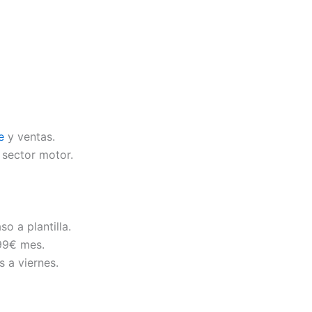
e
y ventas.
 sector motor.
o a plantilla.
 99€ mes.
s a viernes.