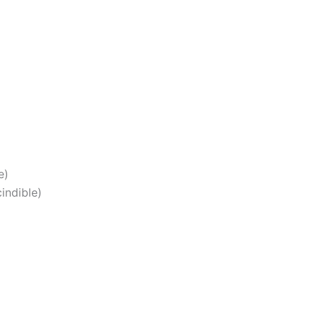
e)
indible)