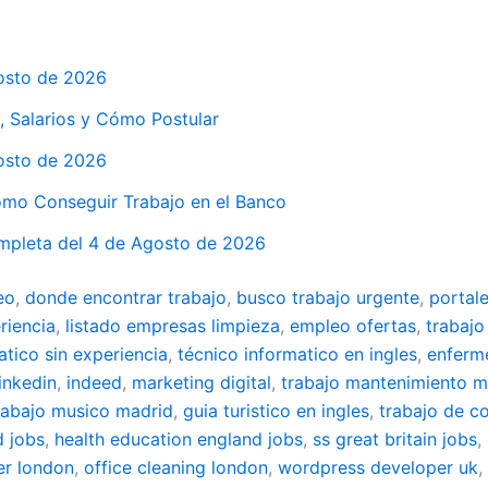
osto de 2026
, Salarios y Cómo Postular
osto de 2026
mo Conseguir Trabajo en el Banco
mpleta del 4 de Agosto de 2026
eo
,
donde encontrar trabajo
,
busco trabajo urgente
,
portal
riencia
,
listado empresas limpieza
,
empleo ofertas
,
trabajo
atico sin experiencia
,
técnico informatico en ingles
,
enferm
linkedin
,
indeed
,
marketing digital
,
trabajo mantenimiento m
rabajo musico madrid
,
guia turistico en ingles
,
trabajo de c
d jobs
,
health education england jobs
,
ss great britain jobs
,
er london
,
office cleaning london
,
wordpress developer uk
,