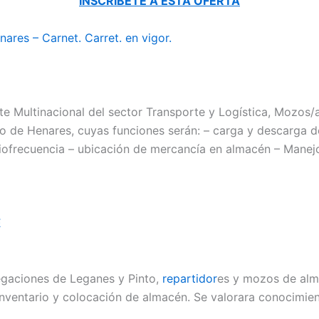
INSCRÍBETE A ESTA OFERTA
res – Carnet. Carret. en vigor.
te Multinacional del sector Transporte y Logística, Mozos
o de Henares, cuyas funciones serán: – carga y descarga d
frecuencia – ubicación de mercancía en almacén – Manejo d
E
gaciones de Leganes y Pinto,
repartidor
es y mozos de alma
nventario y colocación de almacén. Se valorara conocimient