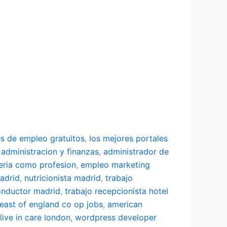
es de empleo gratuitos
,
los mejores portales
 administracion y finanzas
,
administrador de
eria como profesion
,
empleo marketing
adrid
,
nutricionista madrid
,
trabajo
onductor madrid
,
trabajo recepcionista hotel
east of england co op jobs
,
american
live in care london
,
wordpress developer