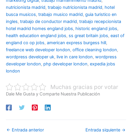
marketing digital
,
trabajo mantenimiento madrid
,
nutricionista madrid
,
trabajo nutricionista madrid
,
hotel
busca musicos
,
trabajo musico madrid
,
guia turistico en
ingles
,
trabajo de conductor madrid
,
trabajo recepcionista
hotel madrid
homes england jobs
,
historic england jobs
,
health education england jobs
,
ss great britain jobs
,
east of
england co op jobs
,
american express burgess hill
,
freelance web developer london
,
office cleaning london
,
wordpress developer uk
,
live in care london
,
wordpress
developer london
,
php developer london
,
expedia jobs
london
Muchas gracias por votar
Dale Me Gusta y Comparte Nuestra Publicación
←
Entrada anterior
Entrada siguiente
→