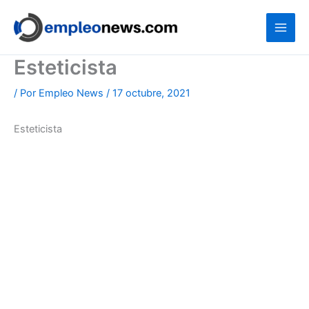
Ir
al
contenido
Esteticista
/ Por
Empleo News
/
17 octubre, 2021
Esteticista