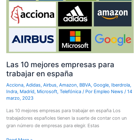
empresas
para
trabajar
en
españa
Las 10 mejores empresas para
trabajar en españa
Acciona
,
Adidas
,
Airbus
,
Amazon
,
BBVA
,
Google
,
Iberdrola
,
Indra
,
Madrid
,
Microsoft
,
Telefónica
/ Por
Empleo News
/
14
marzo, 2023
Las 10 mejores empresas para trabajar en españa Los
trabajadores españoles tienen la suerte de contar con un
gran número de empresas para elegir. Estas
Read More »