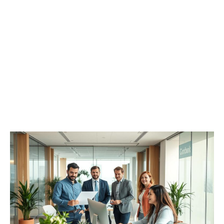
Trabajo
en
BBVA:
Ofertas
y
Requisitos
2026