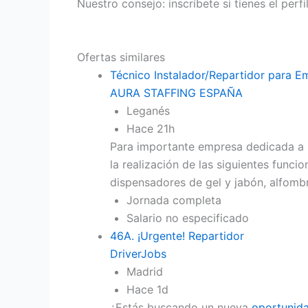
Nuestro consejo: inscríbete si tienes el perf
Ofertas similares
Técnico Instalador/Repartidor para E
AURA STAFFING ESPAÑA
Leganés
Hace 21h
Para importante empresa dedicada a l
la realización de las siguientes funcio
dispensadores de gel y jabón, alfomb
Jornada completa
Salario no especificado
46A. ¡Urgente! Repartidor
DriverJobs
Madrid
Hace 1d
¿Estás buscando un nueva
oportunid