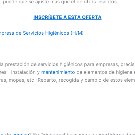
il, puede que se ajuste más que el de otros inscritos.
INSCRÍBETE A ESTA OFERTA
mpresa de Servicios Higiénicos (H/M)
a prestación de servicios higiénicos para empresas, preci
nes: -Instalación y
mantenimiento
de elementos de higiene 
ras, mopas, etc -Reparto, recogida y cambio de estos ele
ad
de
empleo
? En Driverjobs! buscamos a repartidores de c