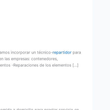
samos incorporar un técnico-
repartidor
para
en las empresas: contenedores,
mentos -Reparaciones de los elementos […]
omida a domicilio para prestar servicio en