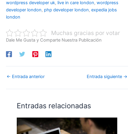
wordpress developer uk
,
live in care london
,
wordpress
developer london
,
php developer london
,
expedia jobs
london
Muchas gracias por votar
Dale Me Gusta y Comparte Nuestra Publicación
←
Entrada anterior
Entrada siguiente
→
Entradas relacionadas