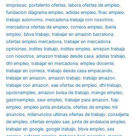
empresas
,
portalento ofertas
,
labora ofertas de empleo
,
fundacion diagrama empleo
,
adidas empleo
,
fnac empleo
,
trabajo autonomo
,
mercadona trabaja con nosotros
,
mercadona ofertas de empleo
,
correos empleo
,
iberia
empleo
,
bbva trabajo
,
trabajar en amazon barcelona
,
ofertas empleo mercadona
,
trabajar en mercadona
opiniones
,
inditex trabajo
,
inditex empleo
,
amazon trabaja
con nosotros
,
amazon trabajo desde casa
,
adidas trabajo
,
dhl empleo
,
trabajar en mercadona
,
empleo docente
,
trabajar en correos
,
trabajo desde casa empacando
,
trabajar en amazon
,
amazon trabajo
,
trabajo amazon
,
trabajar con amazon
,
sae ofertas de empleo
,
dhl trabajo
,
opcionempleo
,
amazon bolsa de trabajo
,
mango empleo
,
gastroempleo
,
seur empleo
,
trabajar para amazon
,
fulp
empleo
,
empleo junta andalucia
,
ofertas de empleo mil
anuncios
,
milanuncios ultimas ofertas de trabajo
,
consejeria
de empleo
,
ofertas empleo sae
,
junta de andalucia empleo
,
trabajar en google
,
google trabajo
,
bbva empleo, ses