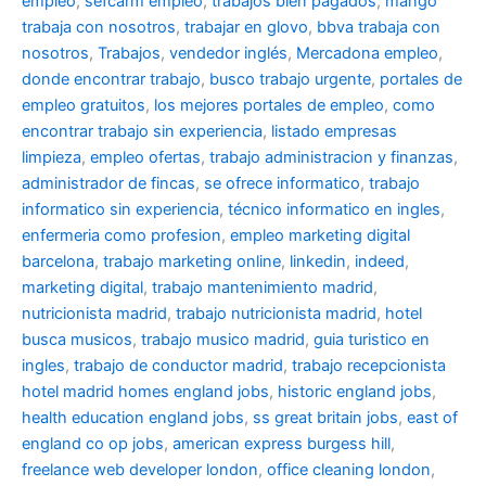
empleo
,
sefcarm empleo
,
trabajos bien pagados
,
mango
trabaja con nosotros
,
trabajar en glovo
,
bbva trabaja con
nosotros
,
Trabajos
,
vendedor inglés
,
Mercadona empleo
,
donde encontrar trabajo
,
busco trabajo urgente
,
portales de
empleo gratuitos
,
los mejores portales de empleo
,
como
encontrar trabajo sin experiencia
,
listado empresas
limpieza
,
empleo ofertas
,
trabajo administracion y finanzas
,
administrador de fincas
,
se ofrece informatico
,
trabajo
informatico sin experiencia
,
técnico informatico en ingles
,
enfermeria como profesion
,
empleo marketing digital
barcelona
,
trabajo marketing online
,
linkedin
,
indeed
,
marketing digital
,
trabajo mantenimiento madrid
,
nutricionista madrid
,
trabajo nutricionista madrid
,
hotel
busca musicos
,
trabajo musico madrid
,
guia turistico en
ingles
,
trabajo de conductor madrid
,
trabajo recepcionista
hotel madrid
homes england jobs
,
historic england jobs
,
health education england jobs
,
ss great britain jobs
,
east of
england co op jobs
,
american express burgess hill
,
freelance web developer london
,
office cleaning london
,