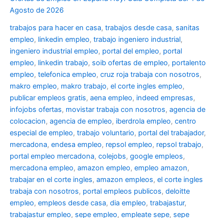
Agosto de 2026
trabajos para hacer en casa
,
trabajos desde casa
,
sanitas
empleo
,
linkedin empleo
,
trabajo ingeniero industrial
,
ingeniero industrial empleo
,
portal del empleo
,
portal
empleo
,
linkedin trabajo
,
soib ofertas de empleo
,
portalento
empleo
,
telefonica empleo
,
cruz roja trabaja con nosotros
,
makro empleo
,
makro trabajo
,
el corte ingles empleo
,
publicar empleos gratis
,
aena empleo
,
indeed empresas
,
infojobs ofertas
,
movistar trabaja con nosotros
,
agencia de
colocacion
,
agencia de empleo
,
iberdrola empleo
,
centro
especial de empleo
,
trabajo voluntario
,
portal del trabajador
,
mercadona
,
endesa empleo
,
repsol empleo
,
repsol trabajo
,
portal empleo mercadona
,
colejobs
,
google empleos
,
mercadona empleo
,
amazon empleo
,
empleo amazon
,
trabajar en el corte ingles
,
amazon empleos
,
el corte ingles
trabaja con nosotros
,
portal empleos publicos
,
deloitte
empleo
,
empleos desde casa
,
dia empleo
,
trabajastur
,
trabajastur empleo
,
sepe empleo
,
empleate sepe
,
sepe