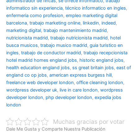
administrador de fincas
,
se ofrece informatico
,
trabajo
informatico sin experiencia
,
técnico informatico en ingles
,
enfermeria como profesion
,
empleo marketing digital
barcelona
,
trabajo marketing online
,
linkedin
,
indeed
,
marketing digital
,
trabajo mantenimiento madrid
,
nutricionista madrid
,
trabajo nutricionista madrid
,
hotel
busca musicos
,
trabajo musico madrid
,
guia turistico en
ingles
,
trabajo de conductor madrid
,
trabajo recepcionista
hotel madrid
homes england jobs
,
historic england jobs
,
health education england jobs
,
ss great britain jobs
,
east of
england co op jobs
,
american express burgess hill
,
freelance web developer london
,
office cleaning london
,
wordpress developer uk
,
live in care london
,
wordpress
developer london
,
php developer london
,
expedia jobs
london
Muchas gracias por votar
Dale Me Gusta y Comparte Nuestra Publicación