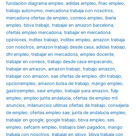
fundacion diagrama empleo
,
adidas empleo
,
fnac empleo
,
trabajo autonomo
,
mercadona trabaja con nosotros
,
mercadona ofertas de empleo
,
correos empleo
,
iberia
empleo
,
bbva trabajo
,
trabajar en amazon barcelona
,
ofertas empleo mercadona
,
trabajar en mercadona
opiniones
,
inditex trabajo
,
inditex empleo
,
amazon trabaja
con nosotros
,
amazon trabajo desde casa
,
adidas trabajo
,
dhl empleo
,
trabajar en mercadona
,
empleo docente
,
trabajar en correos
,
trabajo desde casa empacando
,
trabajar en amazon
,
amazon trabajo
,
trabajo amazon
,
trabajar con amazon
,
sae ofertas de empleo
,
dhl trabajo
,
opcionempleo
,
amazon bolsa de trabajo
,
mango empleo
,
gastroempleo
,
seur empleo
,
trabajar para amazon
,
fulp
empleo
,
empleo junta andalucia
,
ofertas de empleo mil
anuncios
,
milanuncios ultimas ofertas de trabajo
,
consejeria
de empleo
,
ofertas empleo sae
,
junta de andalucia empleo
,
trabajar en google
,
google trabajo
,
bbva empleo, ses
empleo
,
sefcarm empleo
,
trabajos bien pagados
,
mango
trabaja con nosotros
,
trabajar en glovo
,
bbva trabaja con