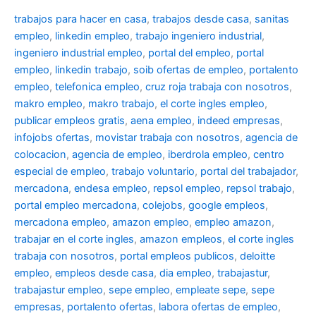
trabajos para hacer en casa
,
trabajos desde casa
,
sanitas
empleo
,
linkedin empleo
,
trabajo ingeniero industrial
,
ingeniero industrial empleo
,
portal del empleo
,
portal
empleo
,
linkedin trabajo
,
soib ofertas de empleo
,
portalento
empleo
,
telefonica empleo
,
cruz roja trabaja con nosotros
,
makro empleo
,
makro trabajo
,
el corte ingles empleo
,
publicar empleos gratis
,
aena empleo
,
indeed empresas
,
infojobs ofertas
,
movistar trabaja con nosotros
,
agencia de
colocacion
,
agencia de empleo
,
iberdrola empleo
,
centro
especial de empleo
,
trabajo voluntario
,
portal del trabajador
,
mercadona
,
endesa empleo
,
repsol empleo
,
repsol trabajo
,
portal empleo mercadona
,
colejobs
,
google empleos
,
mercadona empleo
,
amazon empleo
,
empleo amazon
,
trabajar en el corte ingles
,
amazon empleos
,
el corte ingles
trabaja con nosotros
,
portal empleos publicos
,
deloitte
empleo
,
empleos desde casa
,
dia empleo
,
trabajastur
,
trabajastur empleo
,
sepe empleo
,
empleate sepe
,
sepe
empresas
,
portalento ofertas
,
labora ofertas de empleo
,