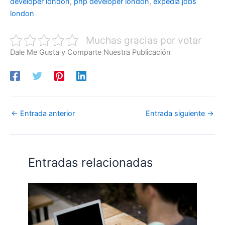
developer london
,
php developer london
,
expedia jobs
london
Muchas gracias por votar
Dale Me Gusta y Comparte Nuestra Publicación
←
Entrada anterior
Entrada siguiente
→
Entradas relacionadas