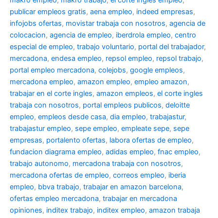
publicar empleos gratis
,
aena empleo
,
indeed empresas
,
infojobs ofertas
,
movistar trabaja con nosotros
,
agencia de
colocacion
,
agencia de empleo
,
iberdrola empleo
,
centro
especial de empleo
,
trabajo voluntario
,
portal del trabajador
,
mercadona
,
endesa empleo
,
repsol empleo
,
repsol trabajo
,
portal empleo mercadona
,
colejobs
,
google empleos
,
mercadona empleo
,
amazon empleo
,
empleo amazon
,
trabajar en el corte ingles
,
amazon empleos
,
el corte ingles
trabaja con nosotros
,
portal empleos publicos
,
deloitte
empleo
,
empleos desde casa
,
dia empleo
,
trabajastur
,
trabajastur empleo
,
sepe empleo
,
empleate sepe
,
sepe
empresas
,
portalento ofertas
,
labora ofertas de empleo
,
fundacion diagrama empleo
,
adidas empleo
,
fnac empleo
,
trabajo autonomo
,
mercadona trabaja con nosotros
,
mercadona ofertas de empleo
,
correos empleo
,
iberia
empleo
,
bbva trabajo
,
trabajar en amazon barcelona
,
ofertas empleo mercadona
,
trabajar en mercadona
opiniones
,
inditex trabajo
,
inditex empleo
,
amazon trabaja