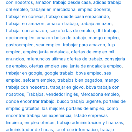
con nosotros
,
amazon trabajo desde casa
,
adidas trabajo
,
dhl empleo
,
trabajar en mercadona
,
empleo docente
,
trabajar en correos
,
trabajo desde casa empacando
,
trabajar en amazon
,
amazon trabajo
,
trabajo amazon
,
trabajar con amazon
,
sae ofertas de empleo
,
dhl trabajo
,
opcionempleo
,
amazon bolsa de trabajo
,
mango empleo
,
gastroempleo
,
seur empleo
,
trabajar para amazon
,
fulp
empleo
,
empleo junta andalucia
,
ofertas de empleo mil
anuncios
,
milanuncios ultimas ofertas de trabajo
,
consejeria
de empleo
,
ofertas empleo sae
,
junta de andalucia empleo
,
trabajar en google
,
google trabajo
,
bbva empleo, ses
empleo
,
sefcarm empleo
,
trabajos bien pagados
,
mango
trabaja con nosotros
,
trabajar en glovo
,
bbva trabaja con
nosotros
,
Trabajos
,
vendedor inglés
,
Mercadona empleo
,
donde encontrar trabajo
,
busco trabajo urgente
,
portales de
empleo gratuitos
,
los mejores portales de empleo
,
como
encontrar trabajo sin experiencia
,
listado empresas
limpieza
,
empleo ofertas
,
trabajo administracion y finanzas
,
administrador de fincas
,
se ofrece informatico
,
trabajo