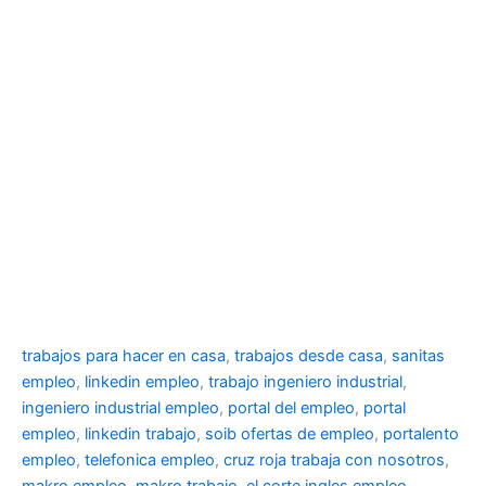
trabajos para hacer en casa
,
trabajos desde casa
,
sanitas
empleo
,
linkedin empleo
,
trabajo ingeniero industrial
,
ingeniero industrial empleo
,
portal del empleo
,
portal
empleo
,
linkedin trabajo
,
soib ofertas de empleo
,
portalento
empleo
,
telefonica empleo
,
cruz roja trabaja con nosotros
,
makro empleo
,
makro trabajo
,
el corte ingles empleo
,