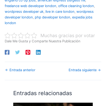
england co op jobs
,
american express burgess hill
,
freelance web developer london
,
office cleaning london
,
wordpress developer uk
,
live in care london
,
wordpress
developer london
,
php developer london
,
expedia jobs
london
Muchas gracias por votar
Dale Me Gusta y Comparte Nuestra Publicación
←
Entrada anterior
Entrada siguiente
→
Entradas relacionadas