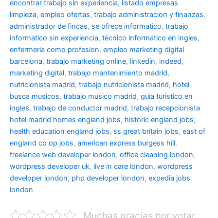
encontrar trabajo sin experiencia
,
listado empresas
limpieza
,
empleo ofertas
,
trabajo administracion y finanzas
,
administrador de fincas
,
se ofrece informatico
,
trabajo
informatico sin experiencia
,
técnico informatico en ingles
,
enfermeria como profesion
,
empleo marketing digital
barcelona
,
trabajo marketing online
,
linkedin
,
indeed
,
marketing digital
,
trabajo mantenimiento madrid
,
nutricionista madrid
,
trabajo nutricionista madrid
,
hotel
busca musicos
,
trabajo musico madrid
,
guia turistico en
ingles
,
trabajo de conductor madrid
,
trabajo recepcionista
hotel madrid
homes england jobs
,
historic england jobs
,
health education england jobs
,
ss great britain jobs
,
east of
england co op jobs
,
american express burgess hill
,
freelance web developer london
,
office cleaning london
,
wordpress developer uk
,
live in care london
,
wordpress
developer london
,
php developer london
,
expedia jobs
london
Muchas gracias por votar