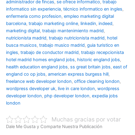
administrador de fincas
,
se ofrece informatico
,
trabajo
informatico sin experiencia
,
técnico informatico en ingles
,
enfermeria como profesion
,
empleo marketing digital
barcelona
,
trabajo marketing online
,
linkedin
,
indeed
,
marketing digital
,
trabajo mantenimiento madrid
,
nutricionista madrid
,
trabajo nutricionista madrid
,
hotel
busca musicos
,
trabajo musico madrid
,
guia turistico en
ingles
,
trabajo de conductor madrid
,
trabajo recepcionista
hotel madrid
homes england jobs
,
historic england jobs
,
health education england jobs
,
ss great britain jobs
,
east of
england co op jobs
,
american express burgess hill
,
freelance web developer london
,
office cleaning london
,
wordpress developer uk
,
live in care london
,
wordpress
developer london
,
php developer london
,
expedia jobs
london
Muchas gracias por votar
Dale Me Gusta y Comparte Nuestra Publicación