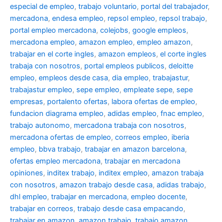
especial de empleo
,
trabajo voluntario
,
portal del trabajador
,
mercadona
,
endesa empleo
,
repsol empleo
,
repsol trabajo
,
portal empleo mercadona
,
colejobs
,
google empleos
,
mercadona empleo
,
amazon empleo
,
empleo amazon
,
trabajar en el corte ingles
,
amazon empleos
,
el corte ingles
trabaja con nosotros
,
portal empleos publicos
,
deloitte
empleo
,
empleos desde casa
,
dia empleo
,
trabajastur
,
trabajastur empleo
,
sepe empleo
,
empleate sepe
,
sepe
empresas
,
portalento ofertas
,
labora ofertas de empleo
,
fundacion diagrama empleo
,
adidas empleo
,
fnac empleo
,
trabajo autonomo
,
mercadona trabaja con nosotros
,
mercadona ofertas de empleo
,
correos empleo
,
iberia
empleo
,
bbva trabajo
,
trabajar en amazon barcelona
,
ofertas empleo mercadona
,
trabajar en mercadona
opiniones
,
inditex trabajo
,
inditex empleo
,
amazon trabaja
con nosotros
,
amazon trabajo desde casa
,
adidas trabajo
,
dhl empleo
,
trabajar en mercadona
,
empleo docente
,
trabajar en correos
,
trabajo desde casa empacando
,
trabajar en amazon
,
amazon trabajo
,
trabajo amazon
,