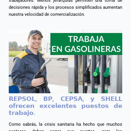
trabajadores. Menos jerarquías permiten una toma de
decisiones rápida y los procesos simplificados aumentan
nuestra velocidad de comercialización.
𝗥𝗘𝗣𝗦𝗢𝗟, 𝗕𝗣, 𝗖𝗘𝗣𝗦𝗔, 𝘆 𝗦𝗛𝗘𝗟𝗟
𝗼𝗳𝗿𝗲𝗰𝗲𝗻 𝗲𝘅𝗰𝗲𝗹𝗲𝗻𝘁𝗲𝘀 𝗽𝘂𝗲𝘀𝘁𝗼𝘀 𝗱𝗲
𝘁𝗿𝗮𝗯𝗮𝗷𝗼.
Como sabrás, la crisis sanitaria ha hecho que muchos