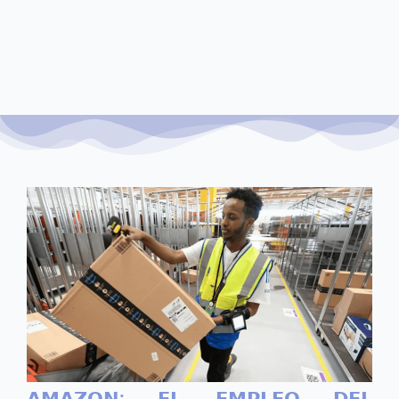
𝗔𝗠𝗔𝗭𝗢𝗡: 𝗘𝗟 𝗘𝗠𝗣𝗟𝗘𝗢 𝗗𝗘𝗟