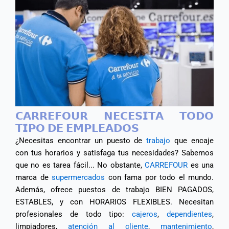
𝗖𝗔𝗥𝗥𝗘𝗙𝗢𝗨𝗥 𝗡𝗘𝗖𝗘𝗦𝗜𝗧𝗔 𝗧𝗢𝗗𝗢
𝗧𝗜𝗣𝗢 𝗗𝗘 𝗘𝗠𝗣𝗟𝗘𝗔𝗗𝗢𝗦
¿Necesitas encontrar un puesto de
trabajo
que encaje
con tus horarios y satisfaga tus necesidades? Sabemos
que no es tarea fácil... No obstante,
CARREFOUR
es una
marca de
supermercados
con fama por todo el mundo.
Además, ofrece puestos de trabajo BIEN PAGADOS,
ESTABLES, y con HORARIOS FLEXIBLES. Necesitan
profesionales de todo tipo:
cajeros
,
dependientes
,
limpiadores,
atención al cliente
,
mantenimiento
,