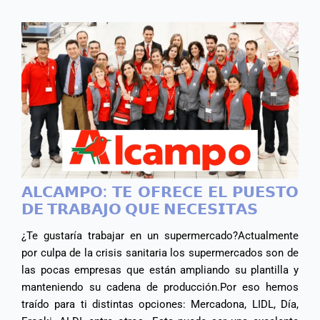
𝗔𝗟𝗖𝗔𝗠𝗣𝗢: 𝗧𝗘 𝗢𝗙𝗥𝗘𝗖𝗘 𝗘𝗟 𝗣𝗨𝗘𝗦𝗧𝗢
𝗗𝗘 𝗧𝗥𝗔𝗕𝗔𝗝𝗢 𝗤𝗨𝗘 𝗡𝗘𝗖𝗘𝗦𝗜𝗧𝗔𝗦
¿Te gustaría trabajar en un supermercado?​ Actualmente
por culpa de la crisis sanitaria los supermercados son de
las pocas empresas que están ampliando su plantilla y
manteniendo su cadena de producción.​ Por eso hemos
traído para ti distintas opciones: Mercadona, LIDL, Día,