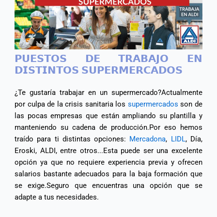
𝗣𝗨𝗘𝗦𝗧𝗢𝗦 𝗗𝗘 𝗧𝗥𝗔𝗕𝗔𝗝𝗢 𝗘𝗡
𝗗𝗜𝗦𝗧𝗜𝗡𝗧𝗢𝗦 𝗦𝗨𝗣𝗘𝗥𝗠𝗘𝗥𝗖𝗔𝗗𝗢𝗦
¿Te gustaría trabajar en un supermercado?​ Actualmente
por culpa de la crisis sanitaria los
supermercados
son de
las pocas empresas que están ampliando su plantilla y
manteniendo su cadena de producción.​ Por eso hemos
traído para ti distintas opciones:
Mercadona
,
LIDL
, Día,
Eroski, ALDI, entre otros...​ Esta puede ser una excelente
opción ya que no requiere experiencia previa y ofrecen
salarios bastante adecuados para la baja formación que
se exige.​ Seguro que encuentras una opción que se
adapte a tus necesidades.​